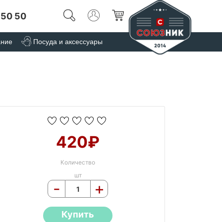
 50 50
ание
Посуда и аксессуары
420₽
Количество
шт
-
+
Купить