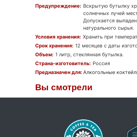
Предупреждение:
Вскрытую бутылку хр
солнечных лучей мест
Допускается выпаден
натурального сырья.
Условия хранения:
Хранить при температ
Срок хранения:
12 месяцев с даты изгот
Объем:
1 литр, стеклянная бутылка.
Страна-изготовитель:
Россия
Предназначен для:
Алкогольные коктейл
Вы смотрели