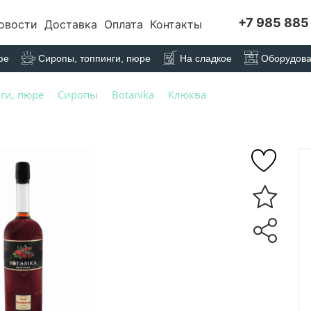
+7 985 885
овости
Доставка
Оплата
Контакты
фе
Сиропы, топпинги, пюре
На сладкое
Оборудов
ги, пюре
Сиропы
Botanika
Клюква