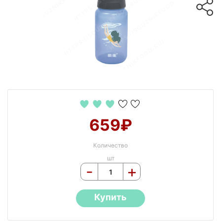
659₽
Количество
шт
-
+
Купить