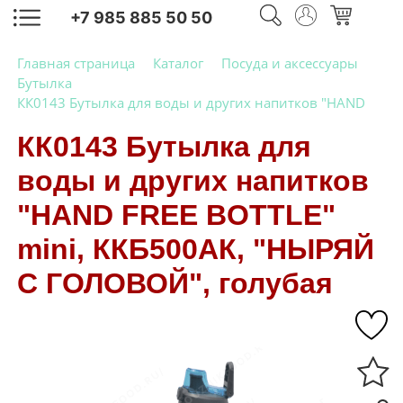
+7 985 885 50 50
Главная страница
Каталог
Посуда и аксессуары
Бутылка
КК0143 Бутылка для воды и других напитков "HAND
FREE BOTTLE" mini, ККБ500АК, "НЫРЯЙ С ГОЛОВОЙ",
КК0143 Бутылка для
голубая
воды и других напитков
"HAND FREE BOTTLE"
mini, ККБ500АК, "НЫРЯЙ
С ГОЛОВОЙ", голубая