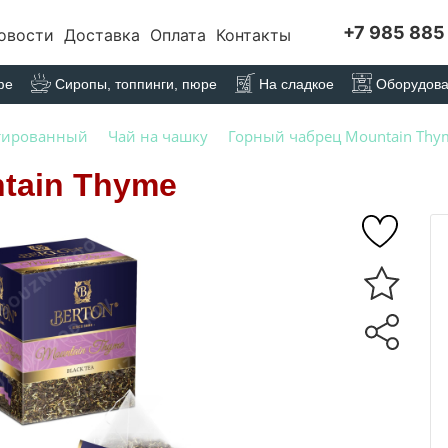
+7 985 885
овости
Доставка
Оплата
Контакты
фе
Сиропы, топпинги, пюре
На сладкое
Оборудов
тированный
Чай на чашку
Горный чабрец Mountain Thy
tain Thyme