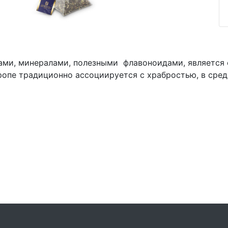
лами, минералами, полезными флавоноидами, являетс
вропе традиционно ассоциируется с храбростью, в ср