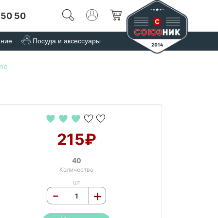
 50 50
ание
Посуда и аксессуары
me
215₽
40
Количество
шт
-
+