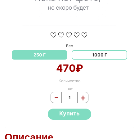
Вес
250 Г
1000 Г
470₽
Количество
шт
-
+
Купить
Описание