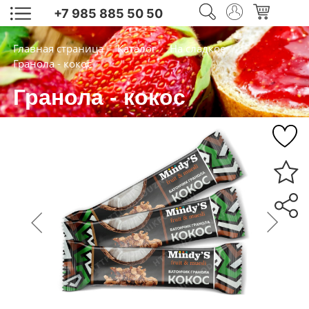
+7 985 885 50 50
Главная страница
Каталог
На сладкое
Гранола - кокос
Гранола - кокос