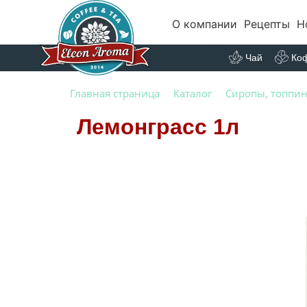
О компании
Рецепты
Н
Чай
Ко
Главная страница
Каталог
Сиропы, топпин
Лемонграсс 1л