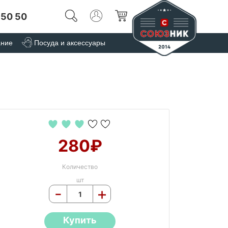
 50 50
ание
Посуда и аксессуары
280₽
Количество
шт
-
+
Купить