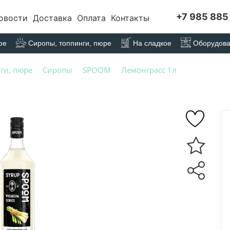
+7 985 885
овости
Доставка
Оплата
Контакты
фе
Сиропы, топпинги, пюре
На сладкое
Оборудов
ги, пюре
Сиропы
SPOOM
Лемонграсс 1л