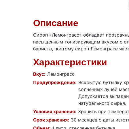
Описание
Сироп «Лемонграсс» обладает прозрачн
насыщенным тонизирующим вкусом с отте
бариста, поэтому сироп Лемонграсс час
Характеристики
Вкус:
Лемонграсс
Предупреждение:
Вскрытую бутылку хр
солнечных лучей мест
Допускается выпаден
натурального сырья.
Условия хранения:
Хранить при температ
Срок хранения:
30 месяцев с даты изгот
Объем:
1 литр, стеклянная бутылка.