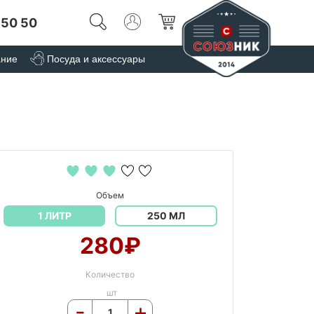
 50 50
ание
Посуда и аксессуары
Объем
1 ЛИТР
250 МЛ
280₽
Количество
шт
-
+