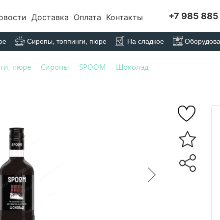
+7 985 885
овости
Доставка
Оплата
Контакты
фе
Сиропы, топпинги, пюре
На сладкое
Оборудов
ги, пюре
Сиропы
SPOOM
Шоколад