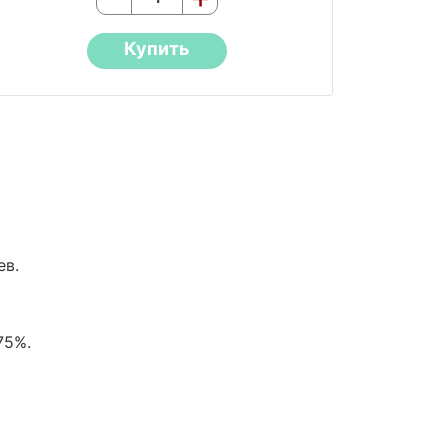
Купить
ев.
75%.